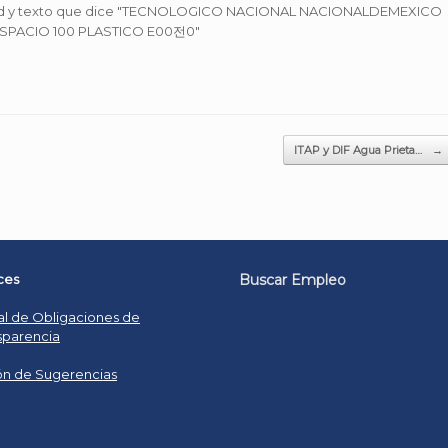
ITAP y DIF Agua Prieta…
→
ces
Buscar Empleo
al de Obligaciones de
sparencia
n de Sugerencias