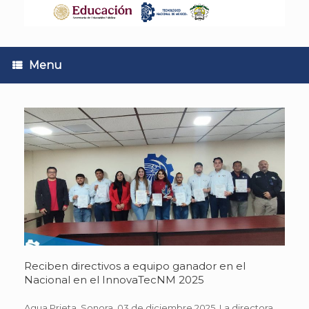
Skip
to
content
Menu
Reciben directivos a equipo ganador en el
Nacional en el InnovaTecNM 2025
Agua Prieta, Sonora. 03 de diciembre 2025. La directora