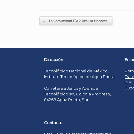
Post navigation
←
La Comunidad ITAP Realiza Honores…
Dirección
Enla
Tecnológico Nacional de México,
Port
Instituto Tecnológico de Agua Prieta
Tran
INAI
Buzó
Carretera a Janos y Avenida
Tecnológico s/n, Colonia Progreso,
84268 Agua Prieta, Son.
Contacto