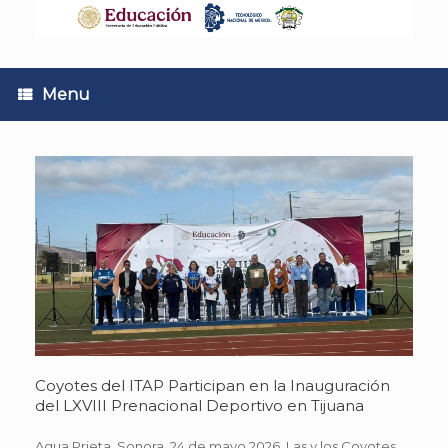
Skip
to
content
Menu
Coyotes del ITAP Participan en la Inauguración
del LXVIII Prenacional Deportivo en Tijuana
Agua Prieta, Sonora. 24 de mayo 2026. Las y los Coyotes