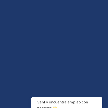
Ven! y encuentra empleo con
nosotros