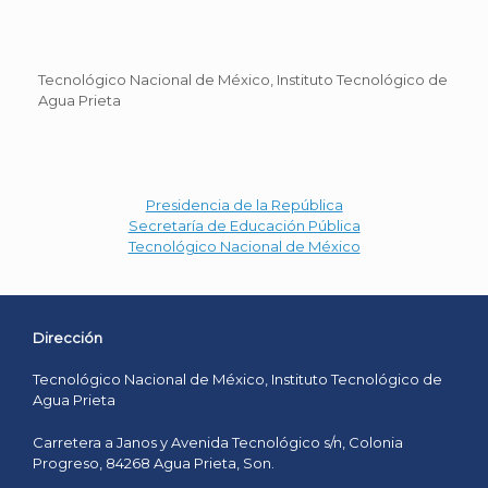
Tecnológico Nacional de México, Instituto Tecnológico de
Agua Prieta
Presidencia de la República
Secretaría de Educación Pública
Tecnológico Nacional de México
Dirección
Tecnológico Nacional de México, Instituto Tecnológico de
Agua Prieta
Carretera a Janos y Avenida Tecnológico s/n, Colonia
Progreso, 84268 Agua Prieta, Son.