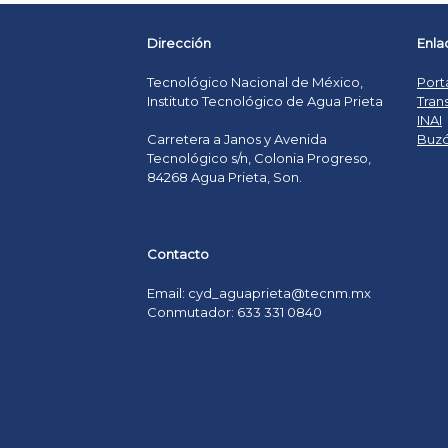
Dirección
Enla
Tecnológico Nacional de México,
Port
Instituto Tecnológico de Agua Prieta
Tran
INAI
Buzó
Carretera a Janos y Avenida
Tecnológico s/n, Colonia Progreso,
84268 Agua Prieta, Son.
Contacto
Email: cyd_aguaprieta@tecnm.mx
Conmutador: 633 331 0840