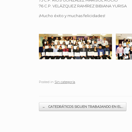
76 C.P. VELÁZQUEZ RAMÍREZ BIBIANA YURISA
¡Mucho éxito y muchas felicidades!
Posted in
Sin categoría
.
Post navigation
←
CATEDRÁTICOS SIGUEN TRABAJANDO EN EL…