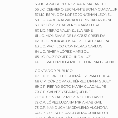
55 LIC. ARREGUIN CABRERA ALMA JANETH
56 LIC. CEBRERO ESCALANTE SONIA GUADALUP
57 LIC. ESPINOZA LÓPEZ JONATHAN LEONEL
58 LIC. GARCÍA ALVARADO CRISTIAN ANTONI
59 LIC. LÓPEZ CABRERO MARÍA LUISA
60 LIC. MERAZ VALENZUELA RENE
61 LIC. MONSIVAIS DE LA CRUZ GRISELDA
62 LIC. ORONA ACOSTA ITZELL ALEXANDRA
63 LIC. PACHECO CONTRERAS CARLOS
64 LIC. RIVERA LÓPEZ MARISOL
65 LIC. RUIZ ROMERO HILDA LUZ
66 LIC. VALENZUELA MICHEL LORENIA BERENICE
CONTADOR PÚBLICO
67 C.P. BERRELLEZ GONZÁLEZ IRMA LETICIA
68 C.P. CÓRDOVA GUTIÉRREZ DIANA SUGEY
69 C.P. FIERRO SOTO MARÍA GUADALUPE
70 C.P. GÁLVEZ YSEA JAQUELINE
71 C.P. GONZÁLEZ MORENO LUIS DAVID
72 C.P. LÓPEZ LUZANIA MIRIAM ABIGAIL
73 C.P. NANDUCA MAGDALENO ALONDRA
74 C.P. OBESO BLANCO ALMA GUADALUPE
75 C.P. RÍOS GONZÁLEZ MARISOL ROCÍO