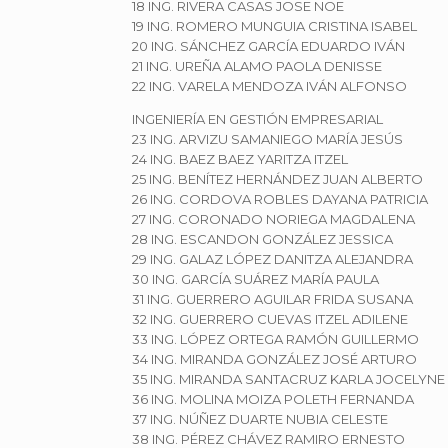
18 ING. RIVERA CASAS JOSE NOE
19 ING. ROMERO MUNGUIA CRISTINA ISABEL
20 ING. SÁNCHEZ GARCÍA EDUARDO IVÁN
21 ING. UREÑA ALAMO PAOLA DENISSE
22 ING. VARELA MENDOZA IVÁN ALFONSO
INGENIERÍA EN GESTIÓN EMPRESARIAL
23 ING. ARVIZU SAMANIEGO MARÍA JESÚS
24 ING. BAEZ BAEZ YARITZA ITZEL
25 ING. BENÍTEZ HERNÁNDEZ JUAN ALBERTO
26 ING. CORDOVA ROBLES DAYANA PATRICIA
27 ING. CORONADO NORIEGA MAGDALENA
28 ING. ESCANDON GONZÁLEZ JESSICA
29 ING. GALAZ LÓPEZ DANITZA ALEJANDRA
30 ING. GARCÍA SUÁREZ MARÍA PAULA
31 ING. GUERRERO AGUILAR FRIDA SUSANA
32 ING. GUERRERO CUEVAS ITZEL ADILENE
33 ING. LÓPEZ ORTEGA RAMÓN GUILLERMO
34 ING. MIRANDA GONZÁLEZ JOSÉ ARTURO
35 ING. MIRANDA SANTACRUZ KARLA JOCELYNE
36 ING. MOLINA MOIZA POLETH FERNANDA
37 ING. NÚÑEZ DUARTE NUBIA CELESTE
38 ING. PÉREZ CHÁVEZ RAMIRO ERNESTO