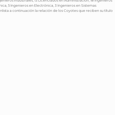
genieros Industriales, 13 Licenciados en Administración, 18 Ingenieros
ica, 5 Ingenieros en Electrónica, 3 Ingenieros en Sistemas
ista a continuación la relación de los Coyotes que reciben su título