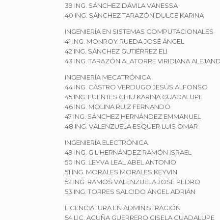
39 ING. SÁNCHEZ DÁVILA VANESSA
40 ING. SÁNCHEZ TARAZÓN DULCE KARINA
INGENIERÍA EN SISTEMAS COMPUTACIONALES
41 ING. MONROY RUEDA JOSÉ ÁNGEL
42 ING. SÁNCHEZ GUTIÉRREZ ELI
43 ING. TARAZÓN ALATORRE VIRIDIANA ALEJAN
INGENIERÍA MECATRÓNICA
44 ING. CASTRO VERDUGO JESÚS ALFONSO
45 ING. FUENTES CHIU KARINA GUADALUPE
46 ING. MOLINA RUIZ FERNANDO
47 ING. SÁNCHEZ HERNÁNDEZ EMMANUEL
48 ING. VALENZUELA ESQUER LUIS OMAR
INGENIERÍA ELECTRÓNICA
49 ING. GIL HERNÁNDEZ RAMÓN ISRAEL
50 ING. LEYVA LEAL ABEL ANTONIO
51 ING. MORALES MORALES KEYVIN
52 ING. RAMOS VALENZUELA JOSÉ PEDRO
53 ING. TORRES SALCIDO ÁNGEL ADRIÁN
LICENCIATURA EN ADMINISTRACIÓN
54 LIC. ACUÑA GUERRERO GISELA GUADALUPE