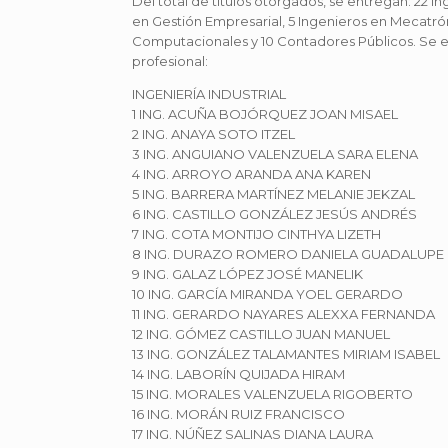
Del total de títulos otorgados, se entregan: 22 In
en Gestión Empresarial, 5 Ingenieros en Mecatrón
Computacionales y 10 Contadores Públicos. Se enl
profesional:
INGENIERÍA INDUSTRIAL
1 ING. ACUÑA BOJÓRQUEZ JOAN MISAEL
2 ING. ANAYA SOTO ITZEL
3 ING. ANGUIANO VALENZUELA SARA ELENA
4 ING. ARROYO ARANDA ANA KAREN
5 ING. BARRERA MARTÍNEZ MELANIE JEKZAL
6 ING. CASTILLO GONZÁLEZ JESÚS ANDRÉS
7 ING. COTA MONTIJO CINTHYA LIZETH
8 ING. DURAZO ROMERO DANIELA GUADALUPE
9 ING. GALAZ LÓPEZ JOSÉ MANELIK
10 ING. GARCÍA MIRANDA YOEL GERARDO
11 ING. GERARDO NAYARES ALEXXA FERNANDA
12 ING. GÓMEZ CASTILLO JUAN MANUEL
13 ING. GONZÁLEZ TALAMANTES MIRIAM ISABEL
14 ING. LABORÍN QUIJADA HIRAM
15 ING. MORALES VALENZUELA RIGOBERTO
16 ING. MORÁN RUIZ FRANCISCO
17 ING. NÚÑEZ SALINAS DIANA LAURA