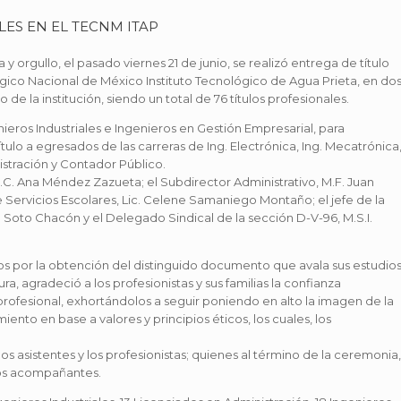
LES EN EL TECNM ITAP
 y orgullo, el pasado viernes 21 de junio, se realizó entrega de título
gico Nacional de México Instituto Tecnológico de Agua Prieta, en do
de la institución, siendo un total de 76 títulos profesionales.
ieros Industriales e Ingenieros en Gestión Empresarial, para
ulo a egresados de las carreras de Ing. Electrónica, Ing. Mecatrónica
istración y Contador Público.
M.C. Ana Méndez Zazueta; el Subdirector Administrativo, M.F. Juan
 Servicios Escolares, Lic. Celene Samaniego Montaño; el jefe de la
o Soto Chacón y el Delegado Sindical de la sección D-V-96, M.S.I.
ados por la obtención del distinguido documento que avala sus estudio
a, agradeció a los profesionistas y sus familias la confianza
rofesional, exhortándolos a seguir poniendo en alto la imagen de la
iento en base a valores y principios éticos, los cuales, los
os asistentes y los profesionistas; quienes al término de la ceremonia,
gos acompañantes.