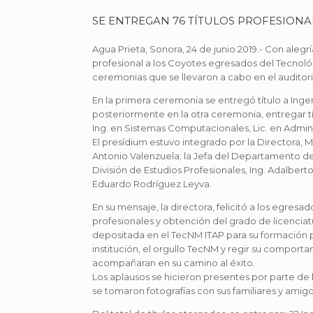
SE ENTREGAN 76 TÍTULOS PROFESIONA
Agua Prieta, Sonora, 24 de junio 2019.- Con alegría
profesional a los Coyotes egresados del Tecnoló
ceremonias que se llevaron a cabo en el auditorio 
En la primera ceremonia se entregó título a Ingen
posteriormente en la otra ceremonia, entregar tít
Ing. en Sistemas Computacionales, Lic. en Admin
El presídium estuvo integrado por la Directora, 
Antonio Valenzuela; la Jefa del Departamento de
División de Estudios Profesionales, Ing. Adalbert
Eduardo Rodríguez Leyva.
En su mensaje, la directora, felicitó a los egres
profesionales y obtención del grado de licenciatur
depositada en el TecNM ITAP para su formación p
institución, el orgullo TecNM y regir su comportam
acompañaran en su camino al éxito.
Los aplausos se hicieron presentes por parte de l
se tomaron fotografías con sus familiares y ami