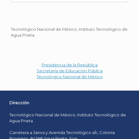
Tecnológico Nacional de México, Instituto Tecnológico de
Agua Prieta
Presidencia de la República
Secretaría de Educación Pública
Tecnológico Nacional de México
Dirección
Tecnológico Nacional de México, Instituto Tecnológico de
Agua Prieta
Carretera a Janos y Avenida Tecnológico s/n, Colonia
Progreso, 84268 Agua Prieta, Son.