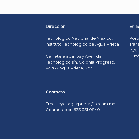
Dirección
Enla
Tecnológico Nacional de México,
Port
Instituto Tecnológico de Agua Prieta
Tran
INAI
Buzó
Carretera a Janos y Avenida
Tecnológico s/n, Colonia Progreso,
84268 Agua Prieta, Son.
Contacto
Email: cyd_aguaprieta@tecnm.mx
Conmutador: 633 331 0840