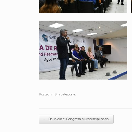
Posted in
Sin categoría
.
Post navigation
←
Da inicio el Congreso Multidisciplinario…