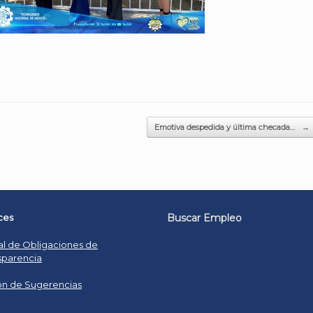
Emotiva despedida y última checada…
→
ces
Buscar Empleo
al de Obligaciones de
sparencia
n de Sugerencias