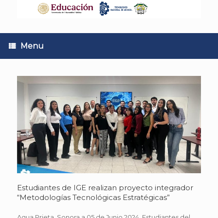
Skip
to
content
Menu
Estudiantes de IGE realizan proyecto integrador
“Metodologías Tecnológicas Estratégicas”
Agua Prieta, Sonora a 05 de Junio 2024. Estudiantes del