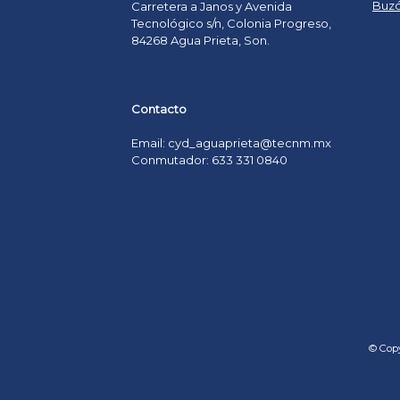
Buzó
Carretera a Janos y Avenida
Tecnológico s/n, Colonia Progreso,
84268 Agua Prieta, Son.
Contacto
Email: cyd_aguaprieta@tecnm.mx
Conmutador: 633 331 0840
© Copy