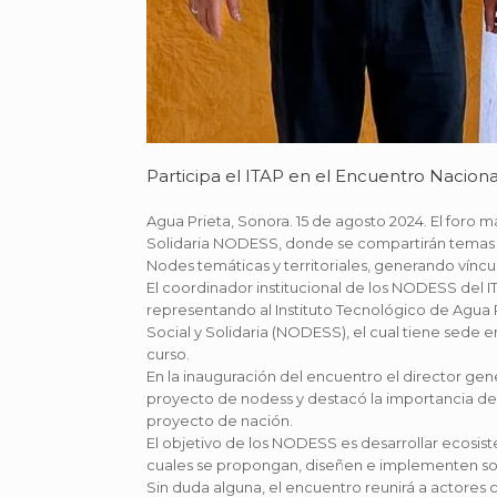
Participa el ITAP en el Encuentro Nacio
Agua Prieta, Sonora. 15 de agosto 2024. El foro 
Solidaria NODESS, donde se compartirán temas d
Nodes temáticas y territoriales, generando víncu
El coordinador institucional de los NODESS del 
representando al Instituto Tecnológico de Agua
Social y Solidaria (NODESS), el cual tiene sede e
curso.
En la inauguración del encuentro el director ge
proyecto de nodess y destacó la importancia de
proyecto de nación.
El objetivo de los NODESS es desarrollar ecosiste
cuales se propongan, diseñen e implementen solu
Sin duda alguna, el encuentro reunirá a actores c