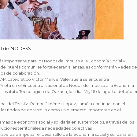
nal de NODESS
más importante para los Nodos de Impulso a la Economía Social y
e interés común, se fortalecerán alianzas, es conformarán Redes de
los de colaboración.
ITAP, catedrático Víctor Manuel Valenzuela se encuentra
 Prieta en el Encuentro Nacional de Nodos de Impulso a la Economía
n Instituto Tecnológico de Oaxaca, los días 15 y 16 de agosto del año e
neral del TecNM, Ramón Jiménez López, llamó a continuar con el
 las nodos de desarrollo como un elemento importante en el
mas de economía social y solidaria en sus territorios, a través de los
ciones territoriales a necesidades colectivas.
lave para impulsar el desarrollo de la economía social y solidaria en