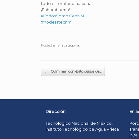
todo el territorio nacional.
¡Enhorabuena!
#TodosSomosTecNM
#nodesstecnm
Posted in
Sin categoría
.
Post navigation
←
Culminan con éxito cursos de…
Dirección
Enla
Tecnológico Nacional de México,
Port
Instituto Tecnológico de Agua Prieta
Tran
INAI