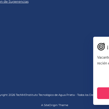
n de Sugerencias
Vacante
recién
right 2026 TecNM/Instituto Tecnológico de Agua Prieta - Todos los Derechos Res
A
SiteOrigin
Theme