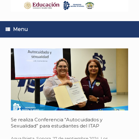
Skip
to
content
Menu
Se realiza Conferencia “Autocuidados y
Sexualidad” para estudiantes del ITAP
Agua Prieta, Sonora. 27 de septiembre 2024. Los