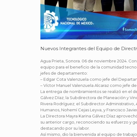
Nuevos Integrantes del Equipo de Direct
Agua Prieta, Sonora. 06 de noviembre 2024. Con 
equipo para el beneficio de la comunidad tecnol
jefes de departamento:
– Edgar Cota Valenzuela como jefe del Departam
– Víctor Manuel Valenzuela Alcaraz como jefe d
La entrega de nombramientos se realizó en el de
Gálvez Díaz; la Subdirectora de Planeación y Vi
Rivera Rodríguez; el Subdirector Administrativo
Humanos, Nohemí Cejas Leyva, y Francisco Javier
La Directora Mayra Karina Gálvez Díaz aprovechó
su anterior cargo, reconociendo su esfuerzo y ge
destacando por su labor.
Así mismo, dio la bienvenida al equipo de trabaj