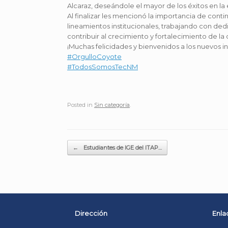
Alcaraz, deseándole el mayor de los éxitos en l
Al finalizar les mencionó la importancia de contin
lineamientos institucionales, trabajando con ded
contribuir al crecimiento y fortalecimiento de l
¡Muchas felicidades y bienvenidos a los nuevos i
#OrgulloCoyote
#TodosSomosTecNM
Posted in
Sin categoría
.
Post navigation
←
Estudiantes de IGE del ITAP…
Dirección
Enla