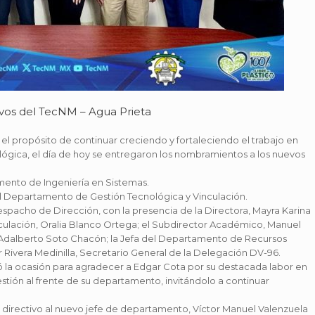
ivos del TecNM – Agua Prieta
el propósito de continuar creciendo y fortaleciendo el trabajo en
ógica, el día de hoy se entregaron los nombramientos a los nuevos
ento de Ingeniería en Sistemas.
el Departamento de Gestión Tecnológica y Vinculación.
spacho de Dirección, con la presencia de la Directora, Mayra Karina
nculación, Oralia Blanco Ortega; el Subdirector Académico, Manuel
, Adalberto Soto Chacón; la Jefa del Departamento de Recursos
 Rivera Medinilla, Secretario General de la Delegación DV-96.
 la ocasión para agradecer a Edgar Cota por su destacada labor en
stión al frente de su departamento, invitándolo a continuar
o directivo al nuevo jefe de departamento, Víctor Manuel Valenzuela