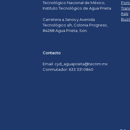
Tecnológico Nacional de México,
Port
Instituto Tecnológico de Agua Prieta
Tran
INAI
Buzó
Carretera a Janos y Avenida
Tecnológico s/n, Colonia Progreso,
84268 Agua Prieta, Son.
Contacto
Email: cyd_aguaprieta@tecnm.mx
Conmutador: 633 331 0840