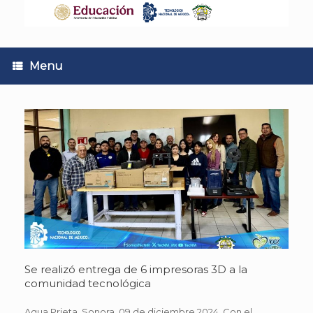
Skip
to
content
Menu
Se realizó entrega de 6 impresoras 3D a la
comunidad tecnológica
Agua Prieta, Sonora. 09 de diciembre 2024. Con el