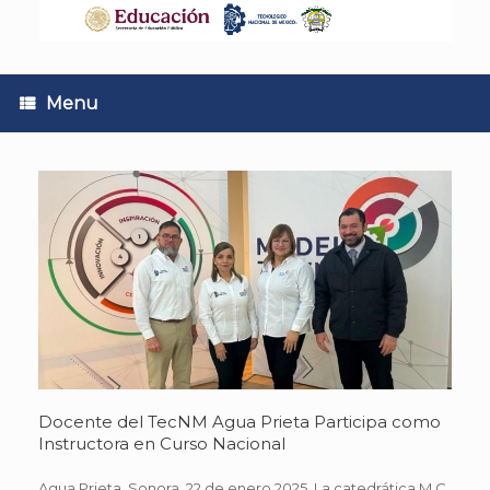
Skip
to
content
Menu
Docente del TecNM Agua Prieta Participa como
Instructora en Curso Nacional
Agua Prieta, Sonora. 22 de enero 2025. La catedrática M.C.