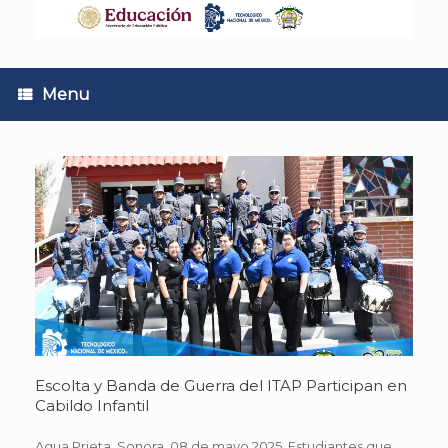
Skip
to
content
Menu
Escolta y Banda de Guerra del ITAP Participan en
Cabildo Infantil
Agua Prieta, Sonora. 08 de mayo 2025. Estudiantes que