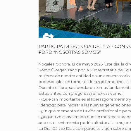
PARTICIPA DIRECTORA DEL ITAP CON
FORO “NOSOTRAS SOMOS”
Nogales, Sonora. 13 de mayo 2025. Este día, la di
Somos”, organizado por la Subsecretaría de Edu
mujeres de nuestra entidad en un conversatorio 
profesionales en torno al liderazgo femenino, la r
Durante el foro, se abordaron temas fundamentale
estudiantes, con preguntas reflexivas como:
• ¿Qué tan importante es el liderazgo femenino 
liderazgo para inspirar a las nuevas generaciones
• ¿En qué momento de tu vida profesional o perso
• ¿Alguna vez has sentido que no mereces tus l
que este sentimiento podría afectar a las mujeres
La Dra. Gálvez Díaz compartió su visión sobre e