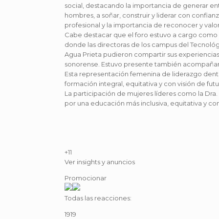
social, destacando la importancia de generar e
hombres, a soñar, construir y liderar con confia
profesional y la importancia de reconocer y valo
Cabe destacar que el foro estuvo a cargo como
donde las directoras de los campus del Tecnoló
Agua Prieta pudieron compartir sus experiencias y
sonorense. Estuvo presente también acompañan
Esta representación femenina de liderazgo dentr
formación integral, equitativa y con visión de futu
La participación de mujeres líderes como la Dra
por una educación más inclusiva, equitativa y c
+11
Ver insights y anuncios
Promocionar
Todas las reacciones:
19
19