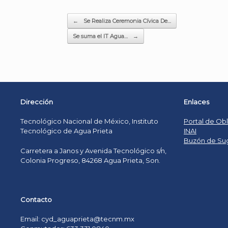
Post navigation
Posted in
Sin categoría
.
←
Se Realiza Ceremonia Cívica De…
Se suma el IT Agua…
→
Dirección
Enlaces
Tecnológico Nacional de México, Instituto
Portal de Ob
Tecnológico de Agua Prieta
INAI
Buzón de Su
Carretera a Janos y Avenida Tecnológico s/n,
Colonia Progreso, 84268 Agua Prieta, Son.
Contacto
Email: cyd_aguaprieta@tecnm.mx