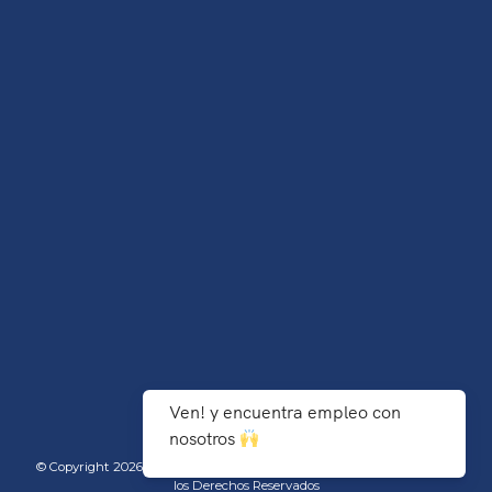
Ven! y encuentra empleo con
nosotros
© Copyright 2026 TecNM/Instituto Tecnológico de Agua Prieta - Todos
los Derechos Reservados