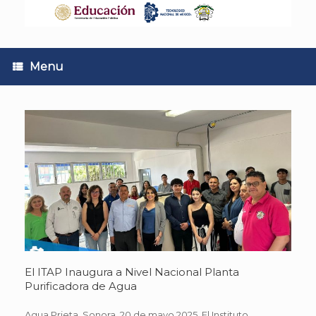
Skip
to
content
Menu
El ITAP Inaugura a Nivel Nacional Planta
Purificadora de Agua
Agua Prieta, Sonora. 20 de mayo 2025. El Instituto