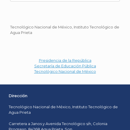
Tecnológico Nacional de México, Instituto Tecnológico de
Agua Prieta
Presidencia de la República
Secretaría de Educación Pública
Tecnológico Nacional de México
Dirección
Tecnológico Nacional de México, Instituto Tecnológico de
Agua Prieta
Carretera a Janos y Avenida Tecnológico s/n, Colonia
Progreso, 84268 Agua Prieta, Son.