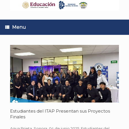
Skip
to
content
Menu
Estudiantes del ITAP Presentan sus Proyectos
Finales
Agua Prieta, Sonora. 04 de junio 2025. Estudiantes del