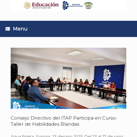
Skip
to
content
Menu
Consejo Directivo del ITAP Participa en Curso-
Taller de Habilidades Blandas
Agua Prieta, Sonora. 23 dejunio 2025. Del 23 al 27 de junio,