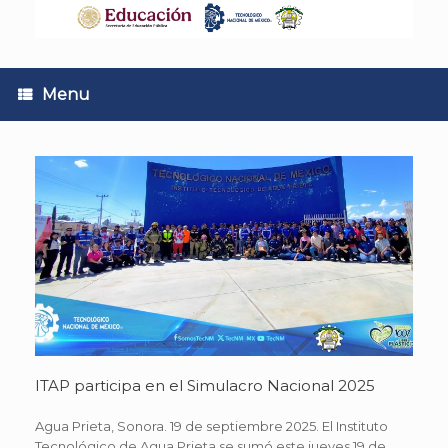
Skip
to
content
Menu
ITAP participa en el Simulacro Nacional 2025
Agua Prieta, Sonora. 19 de septiembre 2025. El Instituto
Tecnológico de Agua Prieta se sumó este jueves 19 de