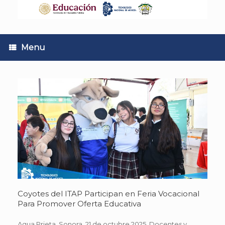
Skip
to
content
Menu
Coyotes del ITAP Participan en Feria Vocacional
Para Promover Oferta Educativa
Agua Prieta. Sonora. 21 de octubre 2025. Docentes y