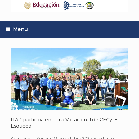
Skip
to
content
Menu
ITAP participa en Feria Vocacional de CECyTE
Esqueda
Agua prieta, Sonora. 23 de octubre 2025. El Instituto