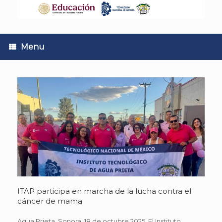
Skip
to
content
Menu
ITAP participa en marcha de la lucha contra el
cáncer de mama
Agua Prieta, Sonora, 18 de octubre 2025. El Instituto