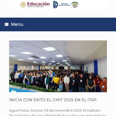
Skip
to
content
Menu
INICIA CON ÉXITO EL CMIT 2025 EN EL ITAP
Agua Prieta, Sonora. 05 de noviembre 2025. El Instituto
Tecnológico de Agua Prieta llevó a cabo con gran éxito la