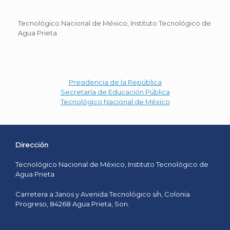
Tecnológico Nacional de México, Instituto Tecnológico de
Agua Prieta
Presidencia de la República
Secretaría de Educación Pública
Tecnológico Nacional de México
Dirección
Tecnológico Nacional de México, Instituto Tecnológico de
Agua Prieta
Carretera a Janos y Avenida Tecnológico s/n, Colonia
Progreso, 84268 Agua Prieta, Son.