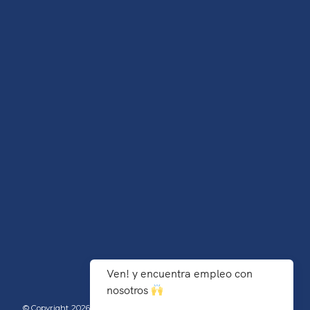
Ven! y encuentra empleo con
nosotros
© Copyright 2026 TecNM/Instituto Tecnológico de Agua Prieta - Todos