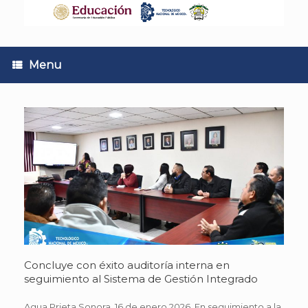
Skip
to
content
Menu
Concluye con éxito auditoría interna en
seguimiento al Sistema de Gestión Integrado
Agua Prieta Sonora, 16 de enero 2026. En seguimiento a la