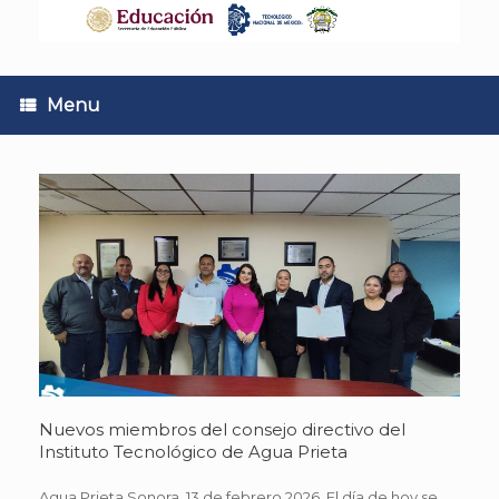
Skip
to
content
Menu
Nuevos miembros del consejo directivo del
Instituto Tecnológico de Agua Prieta
Agua Prieta Sonora, 13 de febrero 2026. El día de hoy se