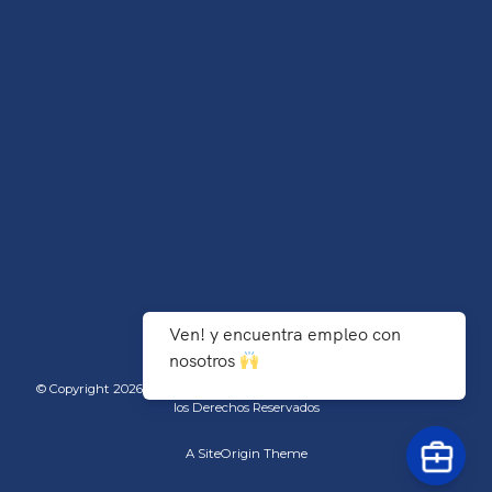
Ven! y encuentra empleo con
nosotros
© Copyright 2026 TecNM/Instituto Tecnológico de Agua Prieta - Todos
los Derechos Reservados
A
SiteOrigin
Theme