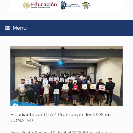
Skip
to
content
Menu
Estudiantes del ITAP Promueven los ODS en
CONALEP
Agua Prieta, Sonora. 30 de abril 2026. Estudiantes del