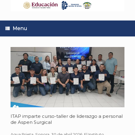
Skip
to
content
Menu
ITAP imparte curso-taller de liderazgo a personal
de Aspen Surgical
Agua Prieta, Sonora. 30 de abril 2026. El Instituto