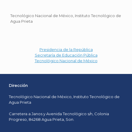
Tecnológico Nacional de México, Instituto Tecnológico de
Agua Prieta
Presidencia de la República
Secretaría de Educación Pública
Tecnológico Nacional de México
Dirección
Tecnológico Nacional de México, Instituto Tecnológico de
Agua Prieta
Carretera a Janos y Avenida Tecnológico s/n, Colonia
Progreso, 84268 Agua Prieta, Son.