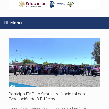
Skip
to
content
Menu
Participa ITAP en Simulacro Nacional con
Evacuación de 8 Edificios
Agua Prieta, Sonora. 06 de mayo 2026. El Instituto