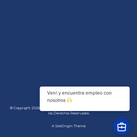
Ven! y encuentra empleo con
nosotros
© Copyright 2026 TecNM/Instituto Tecnológico de Agua Prieta - Todos
los Derechos Reservados
A
SiteOrigin
Theme