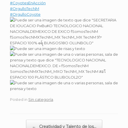
#CoyotesEnAcción
#OrgulloTecNM
#OrgulloCoyote
Posted in
Sin categoría
.
Post navigation
←
Creatividad y Talento de los…