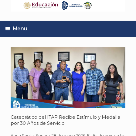
Skip
to
content
Menu
Catedrático del ITAP Recibe Estímulo y Medalla
por 30 Años de Servicio
Agua Prieta, Sonora. 28 de mayo 2026. El día de hoy, en las