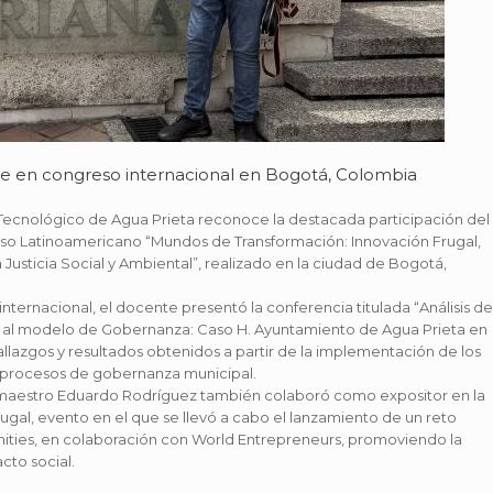
e en congreso internacional en Bogotá, Colombia
uto Tecnológico de Agua Prieta reconoce la destacada participación del
o Latinoamericano “Mundos de Transformación: Innovación Frugal,
Justicia Social y Ambiental”, realizado en la ciudad de Bogotá,
ernacional, el docente presentó la conferencia titulada “Análisis de
0 al modelo de Gobernanza: Caso H. Ayuntamiento de Agua Prieta en
allazgos y resultados obtenidos a partir de la implementación de los
s procesos de gobernanza municipal.
l maestro Eduardo Rodríguez también colaboró como expositor en la
gal, evento en el que se llevó a cabo el lanzamiento de un reto
nities, en colaboración con World Entrepreneurs, promoviendo la
to social.