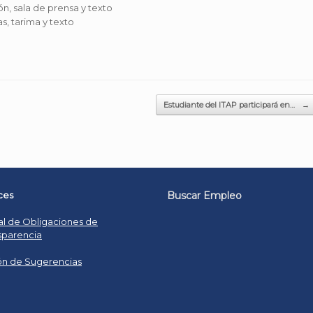
Estudiante del ITAP participará en…
→
ces
Buscar Empleo
al de Obligaciones de
sparencia
n de Sugerencias