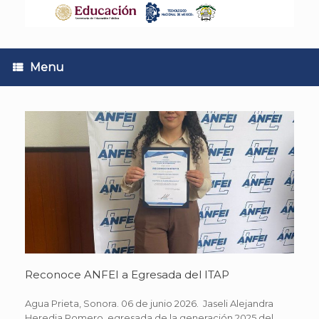
Skip
to
content
Menu
Reconoce ANFEI a Egresada del ITAP
Agua Prieta, Sonora. 06 de junio 2026. Jaseli Alejandra
Heredia Romero, egresada de la generación 2025 del