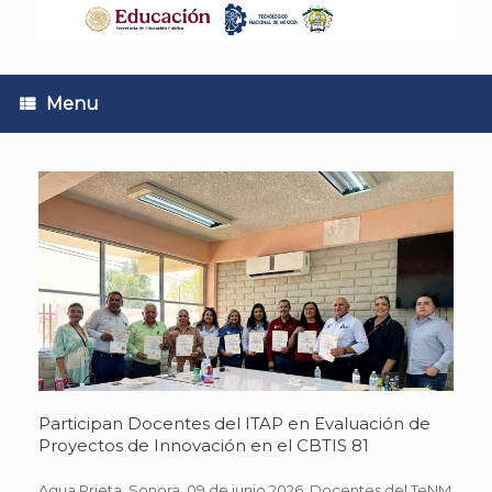
Skip
to
content
Menu
Participan Docentes del ITAP en Evaluación de
Proyectos de Innovación en el CBTIS 81
Agua Prieta. Sonora. 09 de junio 2026. Docentes del TeNM