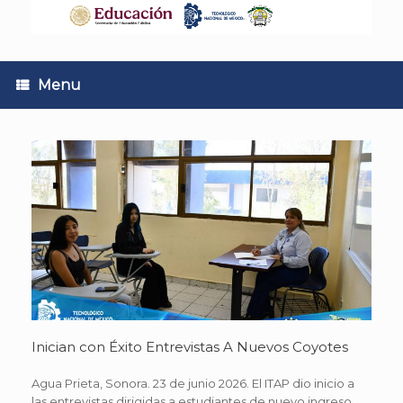
Skip
to
content
Menu
Inician con Éxito Entrevistas A Nuevos Coyotes
Agua Prieta, Sonora. 23 de junio 2026. El ITAP dio inicio a
las entrevistas dirigidas a estudiantes de nuevo ingreso,