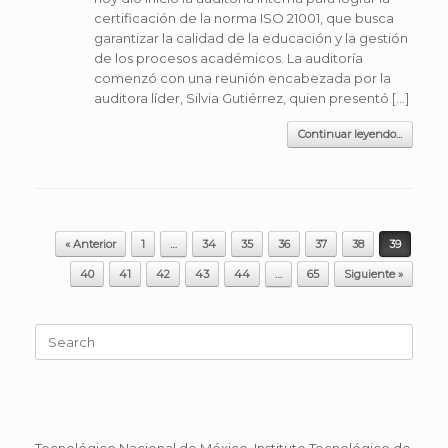
certificación de la norma ISO 21001, que busca
garantizar la calidad de la educación y la gestión
de los procesos académicos. La auditoría
comenzó con una reunión encabezada por la
auditora líder, Silvia Gutiérrez, quien presentó […]
Continuar leyendo...
Post navigation
« Anterior
1
…
34
35
36
37
38
39
40
41
42
43
44
…
65
Siguiente »
Search
for:
Tecnológico Nacional de México, Instituto Tecnológico de