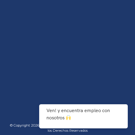
Ven! y encuentra empleo con
nosotros
© Copyright 2026 TecNM/Instituto Tecnológico de Agua Prieta - Todos
los Derechos Reservados