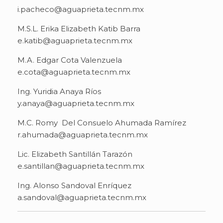
i.pacheco@aguaprieta.tecnm.mx
M.S.L. Erika Elizabeth Katib Barra
e.katib@aguaprieta.tecnm.mx
M.A. Edgar Cota Valenzuela
e.cota@aguaprieta.tecnm.mx
Ing. Yuridia Anaya Ríos
y.anaya@aguaprieta.tecnm.mx
M.C. Romy Del Consuelo Ahumada Ramírez
r.ahumada@aguaprieta.tecnm.mx
Lic. Elizabeth Santillán Tarazón
e.santillan@aguaprieta.tecnm.mx
Ing. Alonso Sandoval Enríquez
a.sandoval@aguaprieta.tecnm.mx