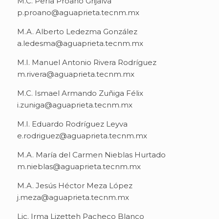
M.C. Perla Proaño Grijalva
p.proano@aguaprieta.tecnm.mx
M.A. Alberto Ledezma González
a.ledesma@aguaprieta.tecnm.mx
M.I. Manuel Antonio Rivera Rodríguez
m.rivera@aguaprieta.tecnm.mx
M.C. Ismael Armando Zuñiga Félix
i.zuniga@aguaprieta.tecnm.mx
M.I. Eduardo Rodríguez Leyva
e.rodriguez@aguaprieta.tecnm.mx
M.A. María del Carmen Nieblas Hurtado
m.nieblas@aguaprieta.tecnm.mx
M.A. Jesús Héctor Meza López
j.meza@aguaprieta.tecnm.mx
Lic. Irma Lizetteh Pacheco Blanco