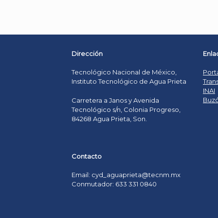
Dirección
Enla
Tecnológico Nacional de México,
Port
Instituto Tecnológico de Agua Prieta
Tran
INAI
Buzó
Carretera a Janos y Avenida
Tecnológico s/n, Colonia Progreso,
84268 Agua Prieta, Son.
Contacto
Email: cyd_aguaprieta@tecnm.mx
Conmutador: 633 331 0840