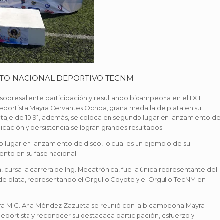
ENTO NACIONAL DEPORTIVO TECNM
sobresaliente participación y resultando bicampeona en el LXIII
eportista Mayra Cervantes Ochoa, grana medalla de plata en su
taje de 10.91, además, se coloca en segundo lugar en lanzamiento d
cación y persistencia se logran grandes resultados.
 lugar en lanzamiento de disco, lo cual es un ejemplo de su
ento en su fase nacional
 cursa la carrera de Ing. Mecatrónica, fue la única representante del
de plata, representando el Orgullo Coyote y el Orgullo TecNM en
ora M.C. Ana Méndez Zazueta se reunió con la bicampeona Mayra
n deportista y reconocer su destacada participación, esfuerzo y