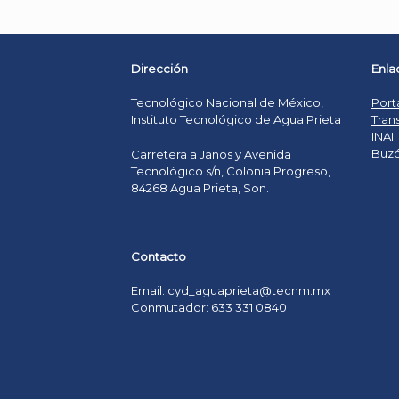
Dirección
Enla
Tecnológico Nacional de México,
Port
Instituto Tecnológico de Agua Prieta
Tran
INAI
Buzó
Carretera a Janos y Avenida
Tecnológico s/n, Colonia Progreso,
84268 Agua Prieta, Son.
Contacto
Email: cyd_aguaprieta@tecnm.mx
Conmutador: 633 331 0840