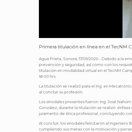
Primera titulación en línea en el TecNM
Agua Prieta, Sonora, 17/09/2020.- Debido a la em
prevención y seguridad, así como con los requisit
titulación en modalidad virtual en el TecNM Cam
18:00 hrs.
La titulación se realizó para el Ing. en Mecatró
al concluir su profesión.
Los sinodales presentes fueron: Ing. José Nahú
González, durante la titulación se realizó énfasis
juramento de ética profesional, concluyendo con é
Al concluir, los sinodales felicitaron al Ingeniero
cumpliendo sus metas con la motivación y persev