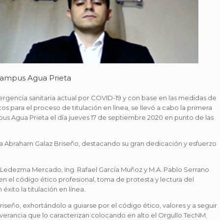
 Campus Agua Prieta
ergencia sanitaria actual por COVID-19 y con base en las medidas de
os para el proceso de titulación en línea, se llevó a cabo la primera
pus Agua Prieta el día jueves 17 de septiembre 2020 en punto de las
nica Abraham Galaz Briseño, destacando su gran dedicación y esfuerzo
m Ledezma Mercado, Ing. Rafael García Muñoz y M.A. Pablo Serrano
 en el código ético profesional, toma de protesta y lectura del
xito la titulación en línea.
 Briseño, exhortándolo a guiarse por el código ético, valores y a seguir
erancia que lo caracterizan colocando en alto el Orgullo TecNM.