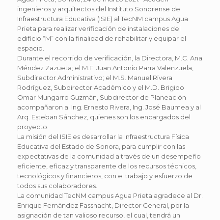
ingenieros y arquitectos del Instituto Sonorense de
Infraestructura Educativa (ISIE) al TecNM campus Agua
Prieta para realizar verificación de instalaciones del
edificio “M” con la finalidad de rehabilitar y equipar el
espacio.
Durante el recorrido de verificación, la Directora, M.C. Ana
Méndez Zazueta; el M.F. Juan Antonio Parra Valenzuela,
Subdirector Administrativo; el M.S. Manuel Rivera
Rodríguez, Subdirector Académico y el M.D. Brigido
Omar Mungarro Guzmán, Subdirector de Planeación
acompañaron al Ing. Ernesto Rivera, Ing. José Baumea y al
Arq. Esteban Sánchez, quienes son los encargados del
proyecto.
La misión del ISIE es desarrollar la Infraestructura Física
Educativa del Estado de Sonora, para cumplir con las
expectativas de la comunidad a través de un desempeño
eficiente, eficaz y transparente de los recursos técnicos,
tecnológicos y financieros, con el trabajo y esfuerzo de
todos sus colaboradores.
La comunidad TecNM campus Agua Prieta agradece al Dr.
Enrique Fernández Fassnacht, Director General, por la
asignación de tan valioso recurso, el cual, tendrá un