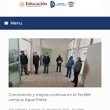
Skip
to
content
Menu
Crecimiento y mejora continua en el TecNM
campus Agua Prieta
Agua Prieta, Sonora, 24 de marzo 2021.- Acuden