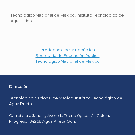
Tecnológico Nacional de México, Instituto Tecnológico de
Agua Prieta
Presidencia de la República
Secretaría de Educación Pública
Tecnológico Nacional de México
Dirección
Tecnológico Nacional de México, Instituto Tecnológico de
Agua Prieta
Carretera a Janos y Avenida Tecnológico s/n, Colonia
Progreso, 84268 Agua Prieta, Son.