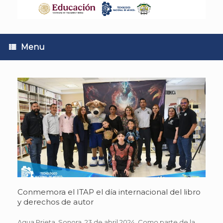
Skip
to
content
Menu
Conmemora el ITAP el día internacional del libro
y derechos de autor
Agua Prieta, Sonora, 23 de abril 2024. Como parte de la