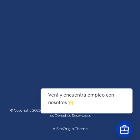
Ven! y encuentra empleo con
nosotros
© Copyright 2026 TecNM/Instituto Tecnológico de Agua Prieta - Todos
los Derechos Reservados
A
SiteOrigin
Theme