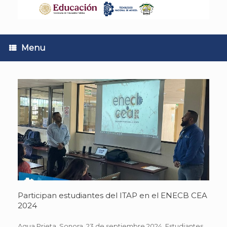
Skip
to
content
Menu
Participan estudiantes del ITAP en el ENECB CEA
2024
Agua Prieta, Sonora. 23 de septiembre 2024. Estudiantes