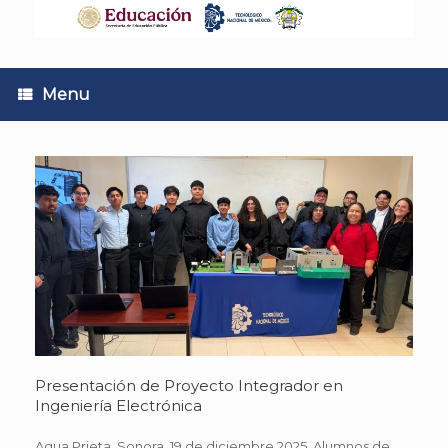
Skip
to
content
Menu
Presentación de Proyecto Integrador en
Ingeniería Electrónica
Agua Prieta, Sonora. 19 de diciembre 2025. Alumnos de