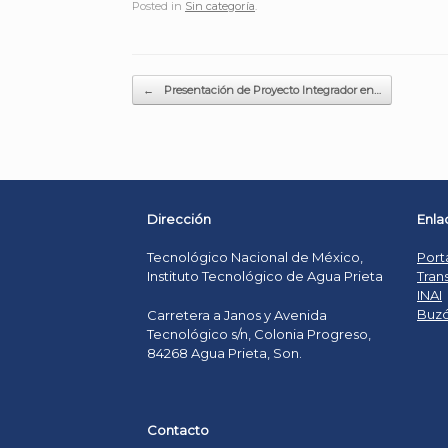
Posted in
Sin categoría
.
Post navigation
←
Presentación de Proyecto Integrador en…
Dirección
Enla
Tecnológico Nacional de México,
Port
Instituto Tecnológico de Agua Prieta
Tran
INAI
Buzó
Carretera a Janos y Avenida
Tecnológico s/n, Colonia Progreso,
84268 Agua Prieta, Son.
Contacto