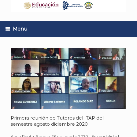
Skip
to
content
Menu
Primera reunión de Tutores del ITAP del
semestre agosto diciembre 2020
Agua Prieta, Sonora, 18 de agosto 2020.- En modalidad