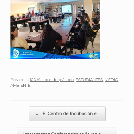
Posted in
100 % Libre de plástico
,
ESTUDIANTES
,
MEDIO
AMBIENTE
.
Post navigation
←
El Centro de Incubación e…